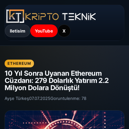
Iletisim
YouTube
X
ETHEREUM
10 Yıl Sonra Uyanan Ethereum
Cüzdanı: 279 Dolarlık Yatırım 2.2
Milyon Dolara Dönüştü!
Ayşe Türkeş
07.07.2025
Goruntulenme:
78