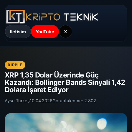
Iletisim
YouTube
X
RIPPLE
XRP 1,35 Dolar Üzerinde Güç
Kazandı: Bollinger Bands Sinyali 1,42
Dolara İşaret Ediyor
Ayşe Türkeş
10.04.2026
Goruntulenme:
2.802