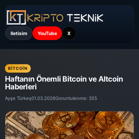
Iletisim
YouTube
X
BITCOIN
Haftanın Önemli Bitcoin ve Altcoin
Haberleri
Ayşe Türkeş
01.03.2026
Goruntulenme:
355