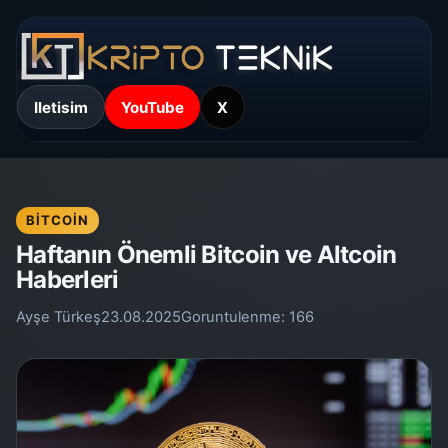
Iletisim
YouTube
X
BITCOIN
Haftanın Önemli Bitcoin ve Altcoin
Haberleri
Ayşe Türkeş
23.08.2025
Goruntulenme:
166