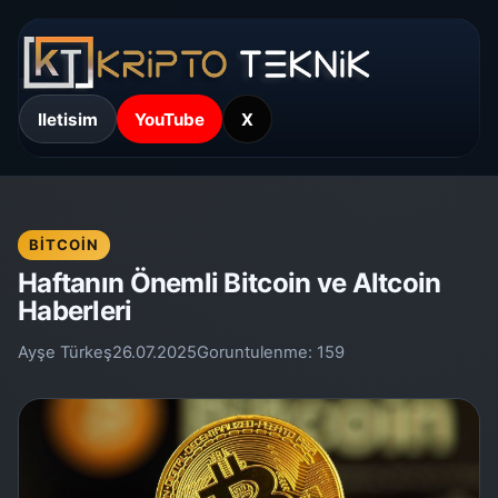
Iletisim
YouTube
X
BITCOIN
Haftanın Önemli Bitcoin ve Altcoin
Haberleri
Ayşe Türkeş
26.07.2025
Goruntulenme:
159