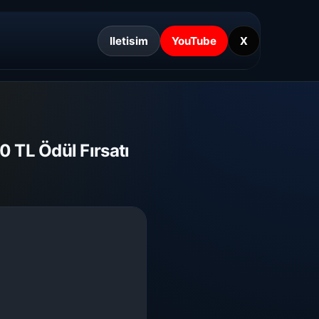
Iletisim
YouTube
X
 TL Ödül Fırsatı