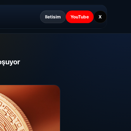
Iletisim
YouTube
X
oşuyor