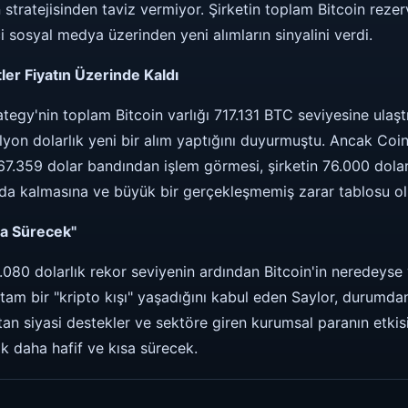
stratejisinden taviz vermiyor. Şirketin toplam Bitcoin rezerv
i sosyal medya üzerinden yeni alımların sinyalini verdi.
tler Fiyatın Üzerinde Kaldı
tegy'nin toplam Bitcoin varlığı 717.131 BTC seviyesine ulaştı
lyon dolarlık yeni bir alım yaptığını duyurmuştu. Ancak Coi
 67.359 dolar bandından işlem görmesi, şirketin 76.000 dolar
ında kalmasına ve büyük bir gerçekleşmemiş zarar tablosu o
sa Sürecek"
.080 dolarlık rekor seviyenin ardından Bitcoin'in neredeyse 
am bir "kripto kışı" yaşadığını kabul eden Saylor, durumda
tan siyasi destekler ve sektöre giren kurumsal paranın etki
ok daha hafif ve kısa sürecek.