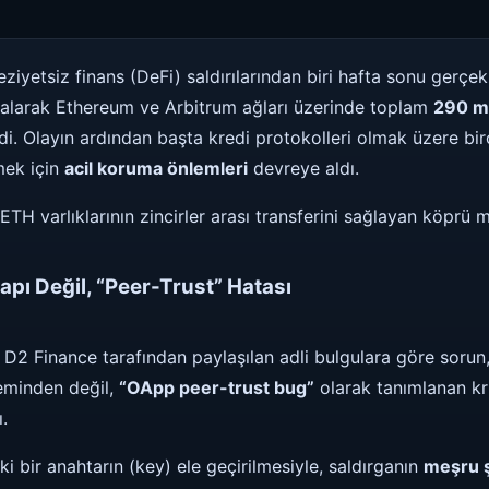
yetsiz finans (DeFi) saldırılarından biri hafta sonu gerçekl
alarak Ethereum ve Arbitrum ağları üzerinde toplam
290 mi
rdi. Olayın ardından başta kredi protokolleri olmak üzere bi
mek için
acil koruma önlemleri
devreye aldı.
ETH varlıklarının zincirler arası transferini sağlayan köprü 
apı Değil, “Peer-Trust” Hatası
ı D2 Finance tarafından paylaşılan adli bulgulara göre sorun,
eminden değil,
“OApp peer-trust bug”
olarak tanımlanan kri
.
i bir anahtarın (key) ele geçirilmesiyle, saldırganın
meşru ş