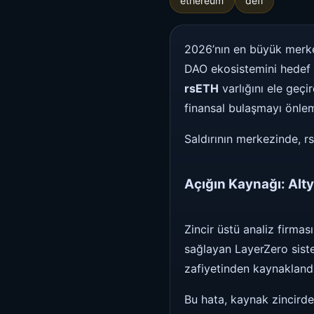
ethereum
defi
2026’nın en büyük merkezi
DAO ekosistemini hedef 
rsETH
varlığını ele geçi
finansal bulaşmayı önle
Saldırının merkezinde, rs
Açığın Kaynağı: Alty
Zincir üstü analiz firmas
sağlayan LayerZero sist
zafiyetinden kaynaklandı
Bu hata, kaynak zincirdek