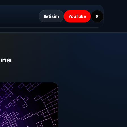
Iletisim
YouTube
X
rısı