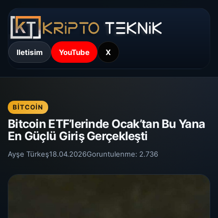
Iletisim
YouTube
X
BITCOIN
Bitcoin ETF’lerinde Ocak’tan Bu Yana
En Güçlü Giriş Gerçekleşti
Ayşe Türkeş
18.04.2026
Goruntulenme:
2.736